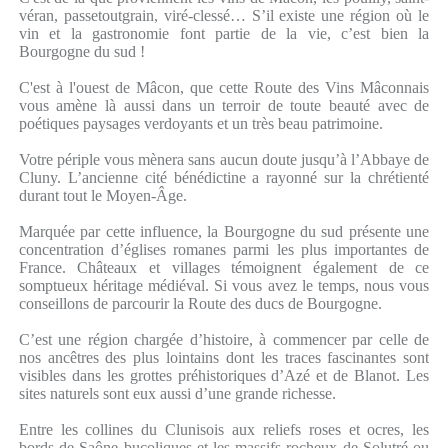
véran, passetoutgrain, viré-clessé… S’il existe une région où le
vin et la gastronomie font partie de la vie, c’est bien la
Bourgogne du sud !
C'est à l'ouest de Mâcon, que cette Route des Vins Mâconnais
vous amène là aussi dans un terroir de toute beauté avec de
poétiques paysages verdoyants et un très beau patrimoine.
Votre périple vous mènera sans aucun doute jusqu’à l’Abbaye de
Cluny. L’ancienne cité bénédictine a rayonné sur la chrétienté
durant tout le Moyen-Âge.
Marquée par cette influence, la Bourgogne du sud présente une
concentration d’églises romanes parmi les plus importantes de
France. Châteaux et villages témoignent également de ce
somptueux héritage médiéval. Si vous avez le temps, nous vous
conseillons de parcourir la Route des ducs de Bourgogne.
C’est une région chargée d’histoire, à commencer par celle de
nos ancêtres des plus lointains dont les traces fascinantes sont
visibles dans les grottes préhistoriques d’Azé et de Blanot. Les
sites naturels sont eux aussi d’une grande richesse.
Entre les collines du Clunisois aux reliefs roses et ocres, les
bords de Saône bucoliques et les massifs rocheux de Solutré ou