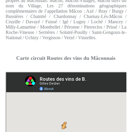
propres au Mâconnais: Mâcon, Mâcon-Villages, Mâcon suivi du
nom du Village, Les 27 dénominations géographiques
complémentaires de l’appellation Mâcon : Azé / Bray / Burgy /
Bussières / Chaintré / Chardonnay / Charnay-Lès-Mâcon /
Cruzille / Davayé / Fuissé / Igé / Lugny / Loché / Mancey /
Milly-Lamartine / Montbellet / Péronne / Pierreclos / Prissé / La
Roche-Vineuse / Serrières / Solutré-Pouilly / Saint-Gengoux-le-
National / Uchizy / Vergisson / Verzé / Vinzelles.
Carte circuit Routes des vins du Mâconnais