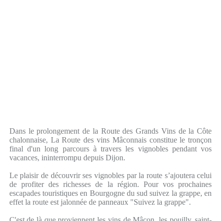
Dans le prolongement de la Route des Grands Vins de la Côte
chalonnaise, La Route des vins Mâconnais constitue le tronçon
final d'un long parcours à travers les vignobles pendant vos
vacances, ininterrompu depuis Dijon.
Le plaisir de découvrir ses vignobles par la route s’ajoutera celui
de profiter des richesses de la région. Pour vos prochaines
escapades touristiques en Bourgogne du sud suivez la grappe, en
effet la route est jalonnée de panneaux "Suivez la grappe".
C'est de là que proviennent les vins de Mâcon, les pouilly, saint-