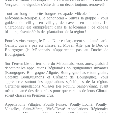
Vergisson, le vignoble s’étire dans un décor toujours renouvelé.
Tout au long de cette longue escapade viticole à travers le
Mâconnais-Beaujolais, le panonceau « Suivez la grappe » vous
guidera de village en village, de caveau en domaine. Le
Chardonnay est omniprésent dans le Mâconnais : ce cépage
blanc représente 80 % des plantations de la région !
Pour les vins rouges, le Pinot Noir est largement supplanté par le
Gamay, qui n’a pas été chassé, au Moyen-Âge, par le Duc de
Bourgogne (le Mâconnais n’appartenait pas au Duché de
Bourgogne).
Sur l’ensemble du territoire du Mâconnais, vous aurez plaisir à
découvrir les appellations Régionales bourguignonnes suivantes
(Bourgogne, Bourgogne Aligoté, Bourgogne Passe-tout-grains,
Coteaux Bourguignons et Crémant de Bourgogne). Vous
apprécierez surtout les appellations spécifiques de la région.
Certaines appellations Villages (les Pouilly, Saint-Véran), ayant
même entamé des démarches pour que certains de leurs Climats
soient classés en Premiers crus.
Appellations Villages: Pouilly-Fuissé, Pouilly-Loché, Pouilly-
Vinzelles, Saint-Véran, Viré-Clessé Appellations Régionales