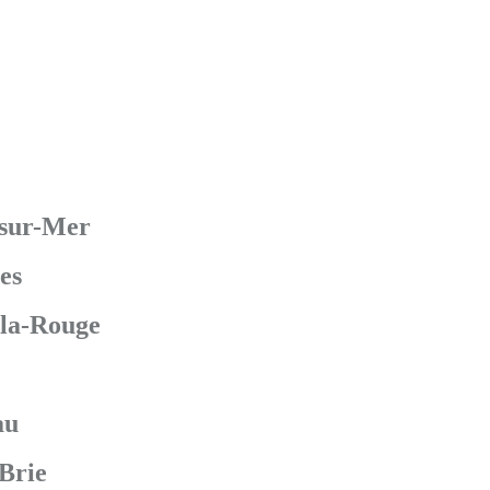
-sur-Mer
es
-la-Rouge
au
Brie