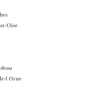
hes
ur-Oise
ideau
de-l Orne