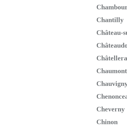
Chambour
Chantilly
Château-s
Châteaudo
Châtellera
Chaumont-
Chauvign
Chenonce
Cheverny
Chinon