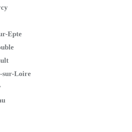
cy
ur-Epte
uble
ult
sur-Loire
y
au