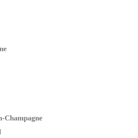
ne
en-Champagne
d