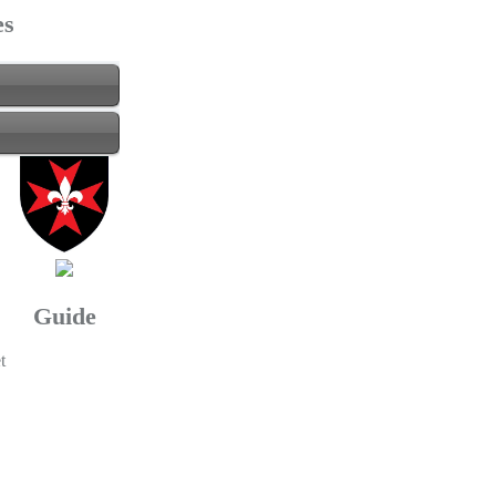
es
Guide
t