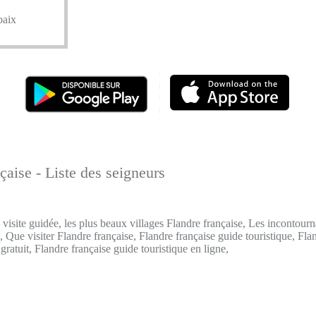
aix
çaise - Liste des seigneurs
 visite guidée, les plus beaux villages Flandre française, Les incontourn
, Que visiter Flandre française, Flandre française guide touristique, Fla
gratuit, Flandre française guide touristique en ligne,