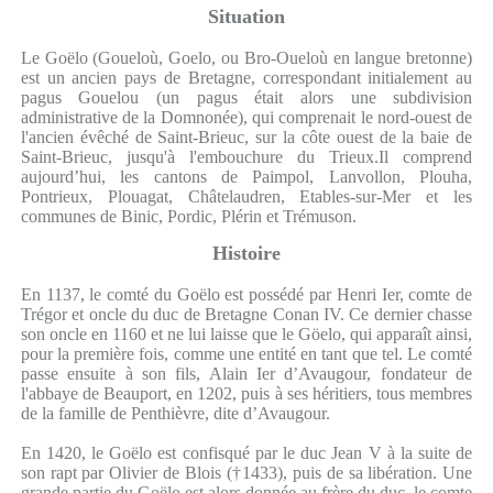
Situation
Le Goëlo (Goueloù, Goelo, ou Bro-Oueloù en langue bretonne)
est un ancien pays de Bretagne, correspondant initialement au
pagus Gouelou (un pagus était alors une subdivision
administrative de la Domnonée), qui comprenait le nord-ouest de
l'ancien évêché de Saint-Brieuc, sur la côte ouest de la baie de
Saint-Brieuc, jusqu'à l'embouchure du Trieux.Il comprend
aujourd’hui, les cantons de Paimpol, Lanvollon, Plouha,
Pontrieux, Plouagat, Châtelaudren, Etables-sur-Mer et les
communes de Binic, Pordic, Plérin et Trémuson.
Histoire
En 1137, le comté du Goëlo est possédé par Henri Ier, comte de
Trégor et oncle du duc de Bretagne Conan IV. Ce dernier chasse
son oncle en 1160 et ne lui laisse que le Göelo, qui apparaît ainsi,
pour la première fois, comme une entité en tant que tel. Le comté
passe ensuite à son fils, Alain Ier d’Avaugour, fondateur de
l'abbaye de Beauport, en 1202, puis à ses héritiers, tous membres
de la famille de Penthièvre, dite d’Avaugour.
En 1420, le Goëlo est confisqué par le duc Jean V à la suite de
son rapt par Olivier de Blois (†1433), puis de sa libération. Une
grande partie du Goëlo est alors donnée au frère du duc, le comte