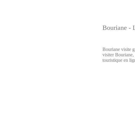
Bouriane - L
Bouriane visite g
visiter Bouriane,
touristique en lig