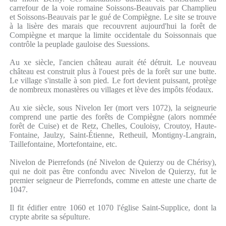
carrefour de la voie romaine Soissons-Beauvais par Champlieu
et Soissons-Beauvais par le gué de Compiègne. Le site se trouve
à la lisère des marais que recouvrent aujourd'hui la forêt de
Compiègne et marque la limite occidentale du Soissonnais que
contrôle la peuplade gauloise des Suessions.
Au xe siècle, l'ancien château aurait été détruit. Le nouveau
château est construit plus à l'ouest près de la forêt sur une butte.
Le village s'installe à son pied. Le fort devient puissant, protège
de nombreux monastères ou villages et lève des impôts féodaux.
Au xie siècle, sous Nivelon Ier (mort vers 1072), la seigneurie
comprend une partie des forêts de Compiègne (alors nommée
forêt de Cuise) et de Retz, Chelles, Couloisy, Croutoy, Haute-
Fontaine, Jaulzy, Saint-Étienne, Retheuil, Montigny-Langrain,
Taillefontaine, Mortefontaine, etc.
Nivelon de Pierrefonds (né Nivelon de Quierzy ou de Chérisy),
qui ne doit pas être confondu avec Nivelon de Quierzy, fut le
premier seigneur de Pierrefonds, comme en atteste une charte de
1047.
Il fit édifier entre 1060 et 1070 l'église Saint-Supplice, dont la
crypte abrite sa sépulture.