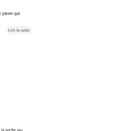
e pierre qui
Lire la suite
S
 la roche au-