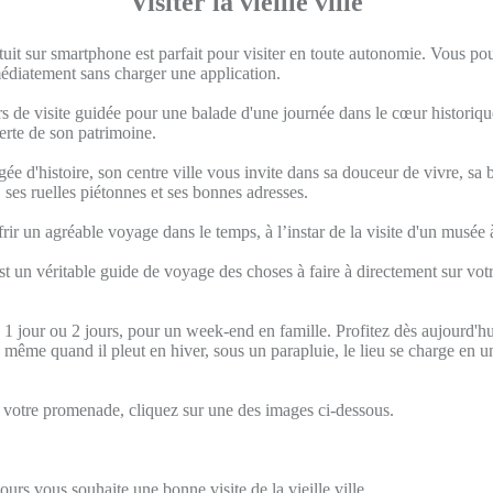
Visiter la vieille ville
uit sur smartphone est parfait pour visiter en toute autonomie. Vous pou
édiatement sans charger une application.
s de visite guidée pour une balade d'une journée dans le cœur historique
verte de son patrimoine.
gée d'histoire, son centre ville vous invite dans sa douceur de vivre, sa b
, ses ruelles piétonnes et ses bonnes adresses.
offrir un agréable voyage dans le temps, à l’instar de la visite d'un musée 
t un véritable guide de voyage des choses à faire à directement sur vot
n 1 jour ou 2 jours, pour un week-end en famille. Profitez dès aujourd'
 même quand il pleut en hiver, sous un parapluie, le lieu se charge en u
otre promenade, cliquez sur une des images ci-dessous.
ours vous souhaite une bonne visite de la vieille ville.