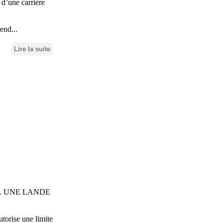
s d’une carrière
end...
Lire la suite
À UNE LANDE
utorise une limite