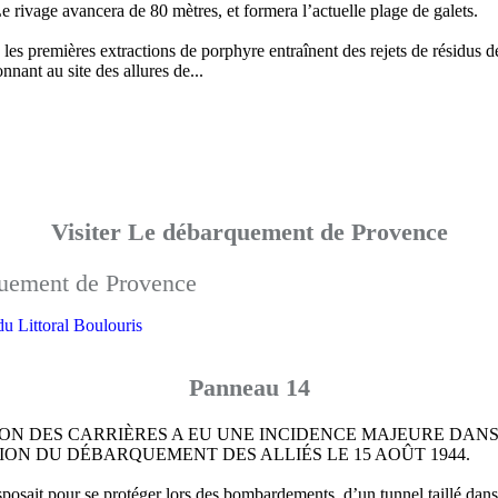
Le rivage avancera de 80 mètres, et formera l’actuelle plage de galets.
 les premières extractions de porphyre entraînent des rejets de résidus d
nnant au site des allures de...
Visiter Le débarquement de Provence
 du Littoral Boulouris
Panneau 14
ION DES CARRIÈRES A EU UNE INCIDENCE MAJEURE DAN
ION DU DÉBARQUEMENT DES ALLIÉS LE 15 AOÛT 1944.
posait pour se protéger lors des bombardements, d’un tunnel taillé dans