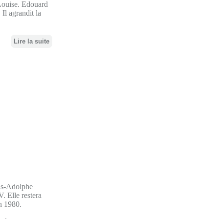
-Louise. Edouard
Il agrandit la
Lire la suite
ois-Adolphe
. Elle restera
en 1980.