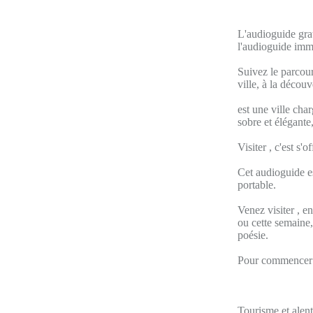
L'audioguide grat
l'audioguide imm
Suivez le parcour
ville, à la décou
est une ville char
sobre et élégante
Visiter , c'est s'
Cet audioguide es
portable.
Venez visiter , e
ou cette semaine,
poésie.
Pour commencer v
Tourisme et alent