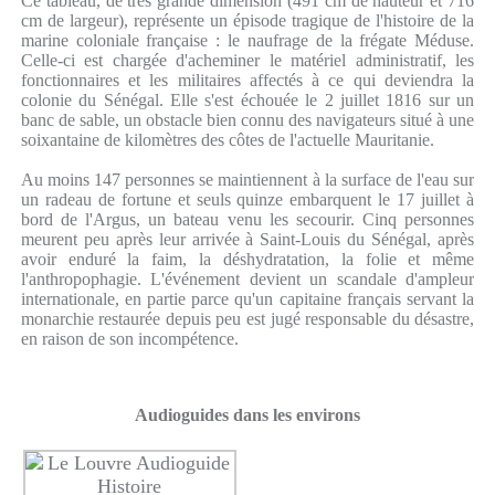
Ce tableau, de très grande dimension (491 cm de hauteur et 716
cm de largeur), représente un épisode tragique de l'histoire de la
marine coloniale française : le naufrage de la frégate Méduse.
Celle-ci est chargée d'acheminer le matériel administratif, les
fonctionnaires et les militaires affectés à ce qui deviendra la
colonie du Sénégal. Elle s'est échouée le 2 juillet 1816 sur un
banc de sable, un obstacle bien connu des navigateurs situé à une
soixantaine de kilomètres des côtes de l'actuelle Mauritanie.
Au moins 147 personnes se maintiennent à la surface de l'eau sur
un radeau de fortune et seuls quinze embarquent le 17 juillet à
bord de l'Argus, un bateau venu les secourir. Cinq personnes
meurent peu après leur arrivée à Saint-Louis du Sénégal, après
avoir enduré la faim, la déshydratation, la folie et même
l'anthropophagie. L'événement devient un scandale d'ampleur
internationale, en partie parce qu'un capitaine français servant la
monarchie restaurée depuis peu est jugé responsable du désastre,
en raison de son incompétence.
Audioguides dans les environs