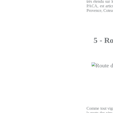
très étendu sur
PACA, est artic
Provence, Cotea
5 - R
Comme tout vigno
la route des vins