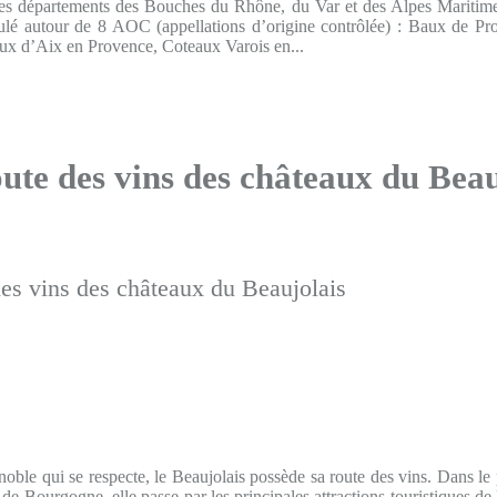
 les départements des Bouches du Rhône, du Var et des Alpes Maritime
ulé autour de 8 AOC (appellations d’origine contrôlée) : Baux de Pr
ux d’Aix en Provence, Coteaux Varois en...
oute des vins des châteaux du Beau
ble qui se respecte, le Beaujolais possède sa route des vins. Dans l
 de Bourgogne, elle passe par les principales attractions touristiques de