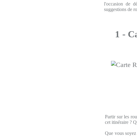
l'occasion de d
suggestions de r
1 - C
Partir sur les r
cet itinéraire ? 
Que vous soyez à