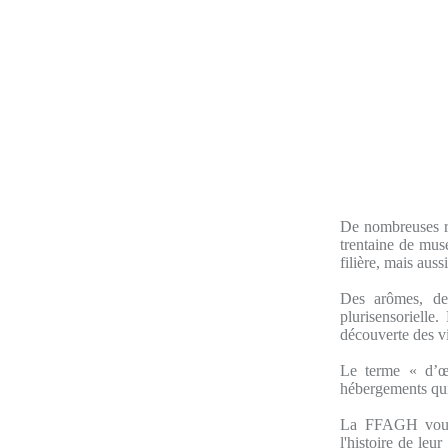
De nombreuses ro
trentaine de musé
filière, mais aus
Des arômes, de
plurisensorielle
découverte des v
Le terme « d’œn
hébergements qui
La FFAGH vous o
l'histoire de leu