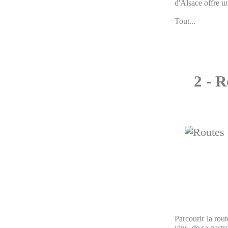
d'Alsace offre un
Tout...
2 - 
Parcourir la rou
vins, de sa gast