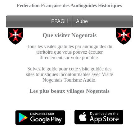
Fédération Française des Audioguides Historiques
FFAGH
Aube
Que visiter Nogentais
Tous les visites gratuites par audioguides du
territoire que vous pouvez écouter
directement sur votre portable.
Suivez le guide pour cette visite guidée des
sites touristiques incontournables avec Visite
Nogentais Tourisme Audio.
Les plus beaux villages Nogentais