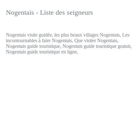
Nogentais - Liste des seigneurs
Nogentais visite guidée, les plus beaux villages Nogentais, Les
incontournables à faire Nogentais, Que visiter Nogentais,
Nogentais guide touristique, Nogentais guide touristique gratuit,
Nogentais guide touristique en ligne,