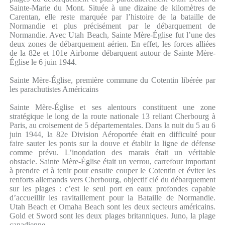
Sainte-Marie du Mont. Située à une dizaine de kilomètres de
Carentan, elle reste marquée par l’histoire de la bataille de
Normandie et plus précisément par le débarquement de
Normandie. Avec Utah Beach, Sainte Mère-Église fut l’une des
deux zones de débarquement aérien. En effet, les forces alliées
de la 82e et 101e Airborne débarquent autour de Sainte Mère-
Église le 6 juin 1944.
Sainte Mère-Église, première commune du Cotentin libérée par
les parachutistes Américains
Sainte Mère-Église et ses alentours constituent une zone
stratégique le long de la route nationale 13 reliant Cherbourg à
Paris, au croisement de 5 départementales. Dans la nuit du 5 au 6
juin 1944, la 82e Division Aéroportée était en difficulté pour
faire sauter les ponts sur la douve et établir la ligne de défense
comme prévu. L’inondation des marais était un véritable
obstacle. Sainte Mère-Église était un verrou, carrefour important
à prendre et à tenir pour ensuite couper le Cotentin et éviter les
renforts allemands vers Cherbourg, objectif clé du débarquement
sur les plages : c’est le seul port en eaux profondes capable
d’accueillir les ravitaillement pour la Bataille de Normandie.
Utah Beach et Omaha Beach sont les deux secteurs américains.
Gold et Sword sont les deux plages britanniques. Juno, la plage
canadienne.