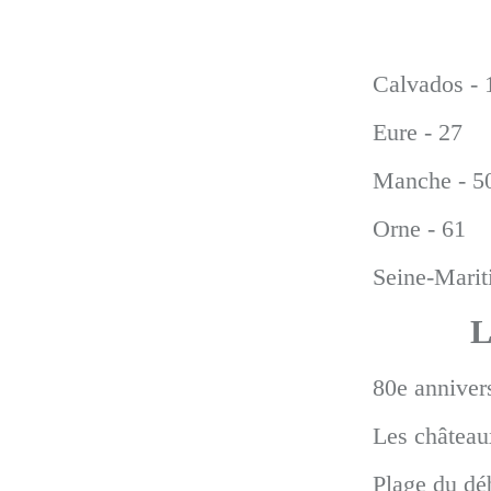
Calvados - 
Eure - 27
Manche - 5
Orne - 61
Seine-Marit
L
80e anniver
Les châtea
Plage du d