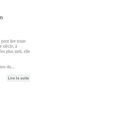
n
peut lire toute
e siècle, à
s plus tard, elle
ieu du...
Lire la suite