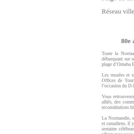
Réseau vill
80e 
Toute la Norman
débarquant sur s
plage d’Omaha B
Les musées et s
Offices de Tour
l’occasion du D
Vous retrouverez
alliés, des comm
reconstitutions h
La Normandie, se
et canadiens. Il
semaine célébra