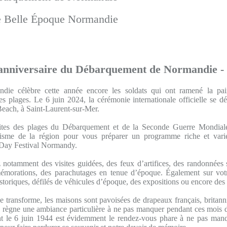
e Belle Époque Normandie
anniversaire du Débarquement de Normandie -
die célèbre cette année encore les soldats qui ont ramené la p
es plages. Le 6 juin 2024, la cérémonie internationale officielle se dé
each, à Saint-Laurent-sur-Mer.
ites des plages du Débarquement et de la Seconde Guerre Mondiale
isme de la région pour vous préparer un programme riche et vari
-Day Festival Normandy.
 notamment des visites guidées, des feux d’artifices, des randonnées s
émorations, des parachutages en tenue d’époque. Également sur votr
istoriques, défilés de véhicules d’époque, des expositions ou encore des
 transforme, les maisons sont pavoisées de drapeaux français, britann
 y règne une ambiance particulière à ne pas manquer pendant ces mois d
nt le 6 juin 1944 est évidemment le rendez-vous phare à ne pas manq