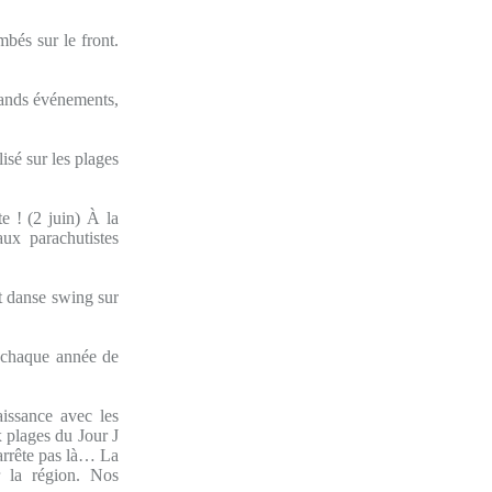
és sur le front.
rands événements,
isé sur les plages
te ! (2 juin) À la
aux parachutistes
et danse swing sur
 chaque année de
issance avec les
 plages du Jour J
’arrête pas là… La
ur la région. Nos