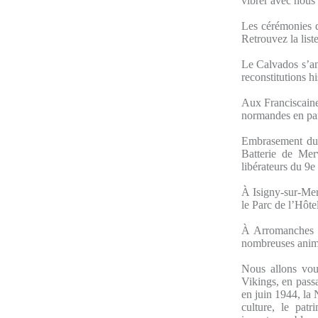
vibrer avec nous 
Les cérémonies 
Retrouvez la list
Le Calvados s’an
reconstitutions h
Aux Franciscaines
normandes en pa
Embrasement du li
Batterie de Merv
libérateurs du 9e
À Isigny-sur-Mer 
le Parc de l’Hôtel
À Arromanches :
nombreuses anima
Nous allons vou
Vikings, en pass
en juin 1944, la 
culture, le patr