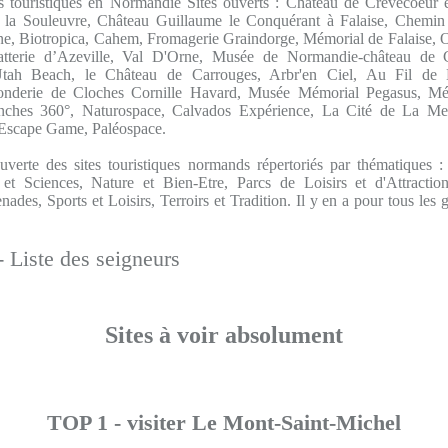
es touristiques en Normandie Sites ouverts : Château de Crèvecoeu
 la Souleuvre, Château Guillaume le Conquérant à Falaise, Chemin 
e, Biotropica, Cahem, Fromagerie Graindorge, Mémorial de Falaise, 
terie d’Azeville, Val D'Orne, Musée de Normandie-château de
tah Beach, le Château de Carrouges, Arbr'en Ciel, Au Fil de L
Fonderie de Cloches Cornille Havard, Musée Mémorial Pegasus, Mé
ches 360°, Naturospace, Calvados Expérience, La Cité de La Mer
ape Game, Paléospace.
uverte des sites touristiques normands répertoriés par thématiques 
et Sciences, Nature et Bien-Etre, Parcs de Loisirs et d'Attraction
des, Sports et Loisirs, Terroirs et Tradition. Il y en a pour tous les 
 Liste des seigneurs
Sites à voir absolument
TOP 1 - visiter Le Mont-Saint-Michel