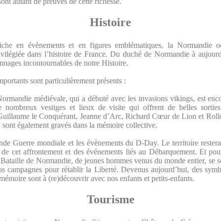
ont autant de preuves de cette richesse.
Histoire
riche en évènements et en figures emblématiques, la Normandie o
privilégiée dans l’histoire de France. Du duché de Normandie à aujourd’
nnages incontournables de notre Histoire.
portants sont particulièrement présents :
 Normandie médiévale, qui a débuté avec les invasions vikings, est enco
 nombreux vestiges et lieux de visite qui offrent de belles sortie
uillaume le Conquérant, Jeanne d’Arc, Richard Cœur de Lion et Rollo
 sont également gravés dans la mémoire collective.
onde Guerre mondiale et les évènements du D-Day. Le territoire rester
s de cet affrontement et des événements liés au Débarquement. Et pour
 Bataille de Normandie, de jeunes hommes venus du monde entier, se so
os campagnes pour rétablir la Liberté. Devenus aujourd’hui, des symb
 mémoire sont à (re)découvrir avec nos enfants et petits-enfants.
Tourisme