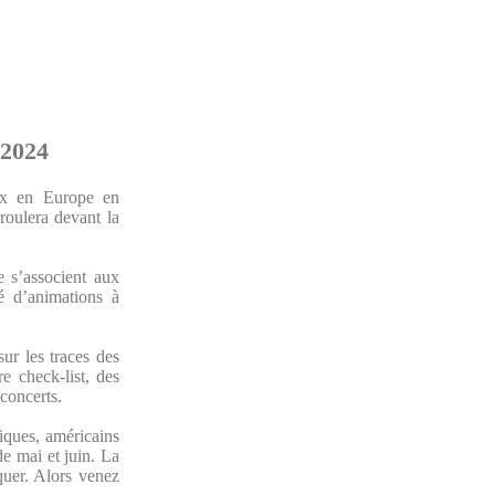
 2024
aix en Europe en
roulera devant la
 s’associent aux
é d’animations à
ur les traces des
e check-list, des
 concerts.
iques, américains
e mai et juin. La
uer. Alors venez