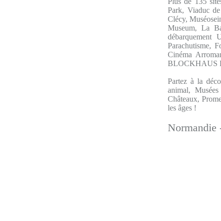
Plus de 135 sit
Park, Viaduc de
Clécy, Muséosein
Museum, La Bat
débarquement U
Parachutisme, 
Cinéma Arroman
BLOCKHAUS Esc
Partez à la déco
animal, Musées 
Châteaux, Promena
les âges !
Normandie -