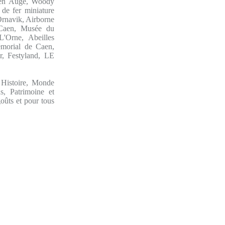
r en Auge, Woody
de fer miniature
Ornavik, Airborne
 Caen, Musée du
'Orne, Abeilles
morial de Caen,
, Festyland, LE
: Histoire, Monde
s, Patrimoine et
goûts et pour tous