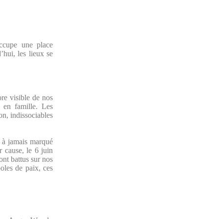
ccupe une place
hui, les lieux se
re visible de nos
s en famille. Les
n, indissociables
a à jamais marqué
 cause, le 6 juin
nt battus sur nos
oles de paix, ces