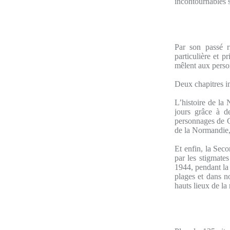
incontournables s
Par son passé 
particulière et 
mêlent aux perso
Deux chapitres im
L’histoire de la
jours grâce à de
personnages de G
de la Normandie,
Et enfin, la Sec
par les stigmate
1944, pendant la
plages et dans n
hauts lieux de la