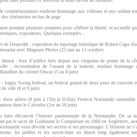
pour faire perdurer ce souvenir et notre devoir de mémoire.
de commémorations rendront hommage aux vétérans et aux soldats tomb
e des cérémonies en bas de page.
ime pendant plusieurs semaines pour célébrer la liberté, et accueille g
istoriques, expositions. Quelques exemples :
 de Deauville : exposition du reportage historique de Robert Capa réal
rtenariat avec Magnum Photos (25 mai au 13 octobre)
ttoral : feux d’artifice tirés depuis une vingtaine de points de la cô
ille : reconstitution de l’assaut de la batterie, rendant hommage 
 Bataillon du colonel Otway (5 au 8 juin)
: Isigny Swing festival, un festival gratuit de deux jours de concerts 
 de ville (8 et 9 juin)
 show aérien (8 juin à 15h) le D-Day Festival Normandy rassemble
tions dans le Calvados (1er au 16 juin)
s faire découvrir l’histoire passionnante de la Normandie. De sa na
ant par le sacre de Guillaume le Conquérant en 1066 en Angleterre, aux
Normandie vous dévoile ses secrets et ses personnages. L’Histoire ne s
imoine, les jardins et les savoir-faire en disent long également s