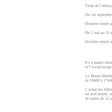
Visite de l’abbay
Du 1er septembre
Dernière entrée a
Du 2 mai au 31 a
Dernière entrée a
Il y a quatre mus
et l’Archéoscope
Le Musée Maritim
de 10h00 à 17h00 
L’achat des bille
un seul musée, ma
de moins de 12 a