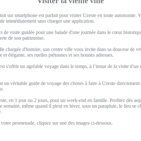
Visiter la vieille ville
uit sur smartphone est parfait pour visiter Uzeste en toute autonomie.
uide immédiatement sans charger une application.
s de visite guidée pour une balade d'une journée dans le cœur historique
verte de son patrimoine.
lle chargée d'histoire, son centre ville vous invite dans sa douceur de viv
re et élégante, ses ruelles piétonnes et ses bonnes adresses.
est s'offrir un agréable voyage dans le temps, à l’instar de la visite d'un
t un véritable guide de voyage des choses à faire à Uzeste directement 
e.
ste, en 1 jour ou 2 jours, pour un week-end en famille. Profitez dès auj
 semaine, même quand il pleut en hiver, sous un parapluie, le lieu se 
.
otre promenade, cliquez sur une des images ci-dessous.