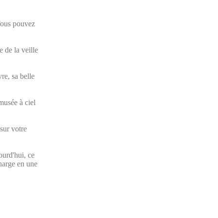
 Vous pouvez
 de la veille
re, sa belle
 musée à ciel
sur votre
ourd'hui, ce
charge en une