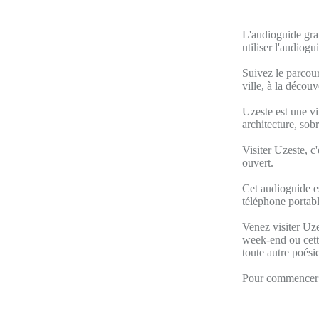
L'audioguide grat
utiliser l'audiog
Suivez le parcour
ville, à la décou
Uzeste est une vi
architecture, sob
Visiter Uzeste, c'
ouvert.
Cet audioguide es
téléphone portabl
Venez visiter Uze
week-end ou cette
toute autre poésie
Pour commencer v