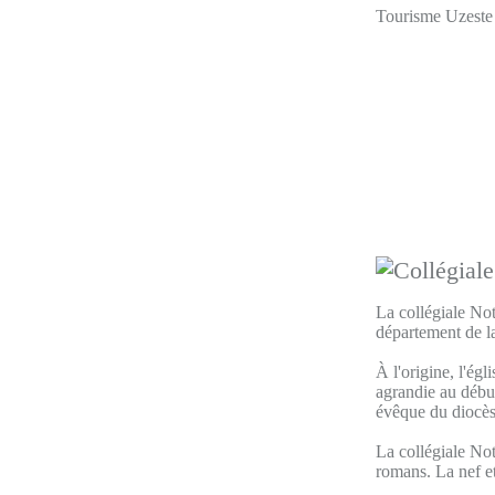
Tourisme Uzeste e
La collégiale No
département de l
À l'origine, l'égl
agrandie au début
évêque du diocè
La collégiale Not
romans. La nef et 