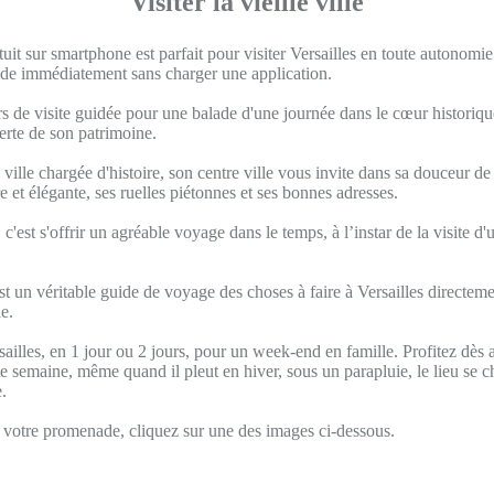
Visiter la vieille ville
uit sur smartphone est parfait pour visiter Versailles en toute autonom
uide immédiatement sans charger une application.
s de visite guidée pour une balade d'une journée dans le cœur historique
verte de son patrimoine.
 ville chargée d'histoire, son centre ville vous invite dans sa douceur de 
re et élégante, ses ruelles piétonnes et ses bonnes adresses.
, c'est s'offrir un agréable voyage dans le temps, à l’instar de la visite d
t un véritable guide de voyage des choses à faire à Versailles directeme
e.
sailles, en 1 jour ou 2 jours, pour un week-end en famille. Profitez dès 
 semaine, même quand il pleut en hiver, sous un parapluie, le lieu se 
.
otre promenade, cliquez sur une des images ci-dessous.