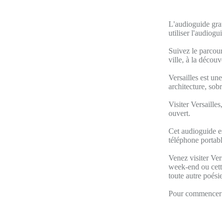
L'audioguide grat
utiliser l'audiog
Suivez le parcour
ville, à la décou
Versailles est une
architecture, sob
Visiter Versailles
ouvert.
Cet audioguide es
téléphone portabl
Venez visiter Ver
week-end ou cette
toute autre poésie
Pour commencer v