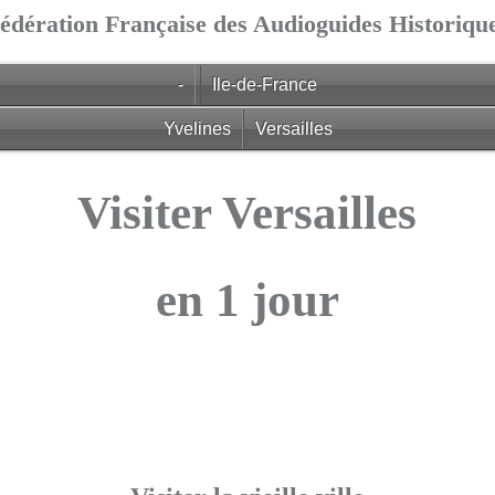
édération Française des Audioguides Historiqu
-
Ile-de-France
Yvelines
Versailles
Visiter Versailles
en 1 jour