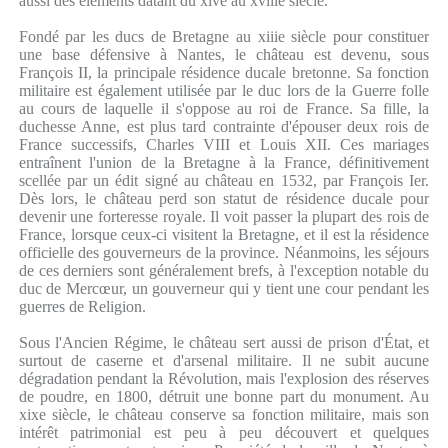
aussi des éléments datant du xive au xviiie siècle.
Fondé par les ducs de Bretagne au xiiie siècle pour constituer
une base défensive à Nantes, le château est devenu, sous
François II, la principale résidence ducale bretonne. Sa fonction
militaire est également utilisée par le duc lors de la Guerre folle
au cours de laquelle il s'oppose au roi de France. Sa fille, la
duchesse Anne, est plus tard contrainte d'épouser deux rois de
France successifs, Charles VIII et Louis XII. Ces mariages
entraînent l'union de la Bretagne à la France, définitivement
scellée par un édit signé au château en 1532, par François Ier.
Dès lors, le château perd son statut de résidence ducale pour
devenir une forteresse royale. Il voit passer la plupart des rois de
France, lorsque ceux-ci visitent la Bretagne, et il est la résidence
officielle des gouverneurs de la province. Néanmoins, les séjours
de ces derniers sont généralement brefs, à l'exception notable du
duc de Mercœur, un gouverneur qui y tient une cour pendant les
guerres de Religion.
Sous l'Ancien Régime, le château sert aussi de prison d'État, et
surtout de caserne et d'arsenal militaire. Il ne subit aucune
dégradation pendant la Révolution, mais l'explosion des réserves
de poudre, en 1800, détruit une bonne part du monument. Au
xixe siècle, le château conserve sa fonction militaire, mais son
intérêt patrimonial est peu à peu découvert et quelques