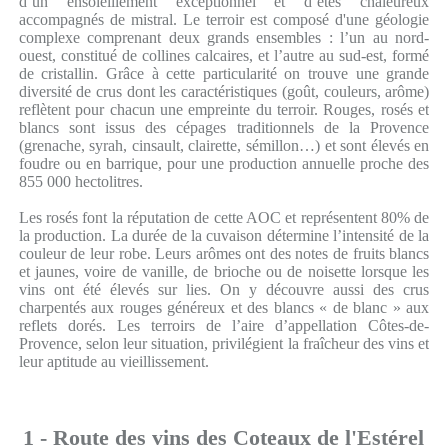
d’un ensoleillement exceptionnel et d’étés chaleureux
accompagnés de mistral. Le terroir est composé d'une géologie
complexe comprenant deux grands ensembles : l’un au nord-
ouest, constitué de collines calcaires, et l’autre au sud-est, formé
de cristallin. Grâce à cette particularité on trouve une grande
diversité de crus dont les caractéristiques (goût, couleurs, arôme)
reflètent pour chacun une empreinte du terroir. Rouges, rosés et
blancs sont issus des cépages traditionnels de la Provence
(grenache, syrah, cinsault, clairette, sémillon…) et sont élevés en
foudre ou en barrique, pour une production annuelle proche des
855 000 hectolitres.
Les rosés font la réputation de cette AOC et représentent 80% de
la production. La durée de la cuvaison détermine l’intensité de la
couleur de leur robe. Leurs arômes ont des notes de fruits blancs
et jaunes, voire de vanille, de brioche ou de noisette lorsque les
vins ont été élevés sur lies. On y découvre aussi des crus
charpentés aux rouges généreux et des blancs « de blanc » aux
reflets dorés. Les terroirs de l’aire d’appellation Côtes-de-
Provence, selon leur situation, privilégient la fraîcheur des vins et
leur aptitude au vieillissement.
1 - Route des vins des Coteaux de l'Estérel