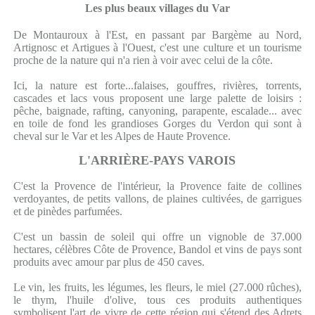
Les plus beaux villages du Var
De Montauroux à l'Est, en passant par Bargème au Nord,
Artignosc et Artigues à l'Ouest, c'est une culture et un tourisme
proche de la nature qui n'a rien à voir avec celui de la côte.
Ici, la nature est forte...falaises, gouffres, rivières, torrents,
cascades et lacs vous proposent une large palette de loisirs :
pêche, baignade, rafting, canyoning, parapente, escalade... avec
en toile de fond les grandioses Gorges du Verdon qui sont à
cheval sur le Var et les Alpes de Haute Provence.
L'ARRIÈRE-PAYS VAROIS
C'est la Provence de l'intérieur, la Provence faite de collines
verdoyantes, de petits vallons, de plaines cultivées, de garrigues
et de pinèdes parfumées.
C'est un bassin de soleil qui offre un vignoble de 37.000
hectares, célèbres Côte de Provence, Bandol et vins de pays sont
produits avec amour par plus de 450 caves.
Le vin, les fruits, les légumes, les fleurs, le miel (27.000 rûches),
le thym, l'huile d'olive, tous ces produits authentiques
symbolisent l'art de vivre de cette région qui s'étend des Adrets