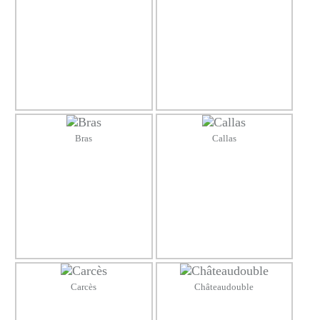
Bras
Callas
Carcès
Châteaudouble