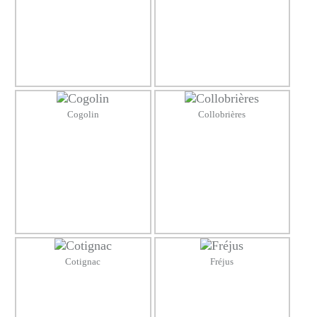
Cogolin
Collobrières
Cotignac
Fréjus