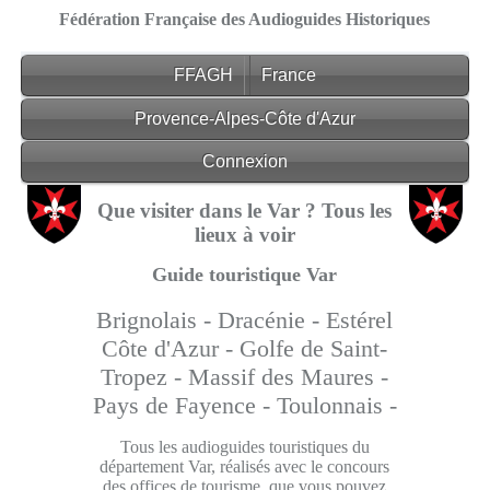
Fédération Française des Audioguides Historiques
FFAGH
France
Provence-Alpes-Côte d'Azur
Connexion
Que visiter dans le Var ? Tous les
lieux à voir
Guide touristique Var
Brignolais -
Dracénie -
Estérel
Côte d'Azur -
Golfe de Saint-
Tropez -
Massif des Maures -
Pays de Fayence -
Toulonnais -
Tous les audioguides touristiques du
département Var, réalisés avec le concours
des offices de tourisme, que vous pouvez