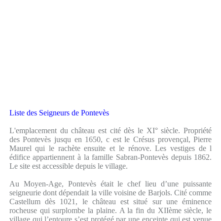
Liste des Seigneurs de Pontevès
L'emplacement du château est cité dès le XI° siècle. Propriété
des Pontevès jusqu en 1650, c est le Crésus provençal, Pierre
Maurel qui le rachète ensuite et le rénove. Les vestiges de l
édifice appartiennent à la famille Sabran-Pontevès depuis 1862.
Le site est accessible depuis le village.
Au Moyen-Age, Pontevès était le chef lieu d’une puissante
seigneurie dont dépendait la ville voisine de Barjols. Cité comme
Castellum dès 1021, le château est situé sur une éminence
rocheuse qui surplombe la plaine. A la fin du XIIème siècle, le
village qui l’entoure s’est protégé par une enceinte qui est venue