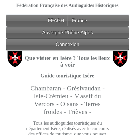
Fédération Française des Audioguides Historiques
FFAGH
France
Auvergne-Rhône-Alpes
Connexion
Que visiter en Isère ? Tous les lieux
à voir
Guide touristique Isère
Chambaran -
Grésivaudan -
Isle-Crémieu -
Massif du
Vercors -
Oisans -
Terres
froides -
Trièves -
Tous les audioguides touristiques du
département Isère, réalisés avec le concours
des offices de tourisme, que vous pouvez