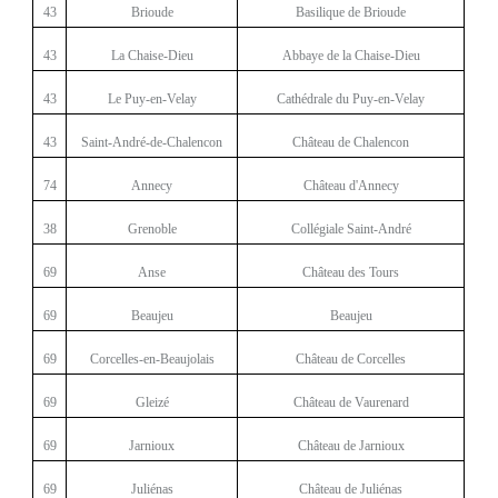
43
Brioude
Basilique de Brioude
43
La Chaise-Dieu
Abbaye de la Chaise-Dieu
43
Le Puy-en-Velay
Cathédrale du Puy-en-Velay
43
Saint-André-de-Chalencon
Château de Chalencon
74
Annecy
Château d'Annecy
38
Grenoble
Collégiale Saint-André
69
Anse
Château des Tours
69
Beaujeu
Beaujeu
69
Corcelles-en-Beaujolais
Château de Corcelles
69
Gleizé
Château de Vaurenard
69
Jarnioux
Château de Jarnioux
69
Juliénas
Château de Juliénas