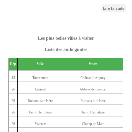
Lire la suite
Les plus belles villes à visiter
Liste des audioguides
Dép
Ville
Visite
15
Tournemire
Château d Anjony
26
Léoncel
Abbaye de Léoncel
26
Romans-sur-Isère
Romans-sur-Isère
26
Tain-l Hermitage
Tain-l Hermitage
26
Valence
Champ de Mars