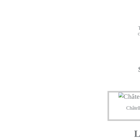
c
Châtell
L