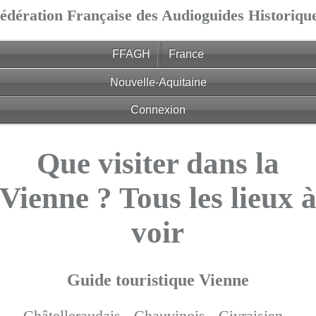
édération Française des Audioguides Historiqu
FFAGH
France
Nouvelle-Aquitaine
Connexion
Que visiter dans la
Vienne ? Tous les lieux 
voir
Guide touristique Vienne
Châtelleraudais -
Chauvinois -
Civraisien -