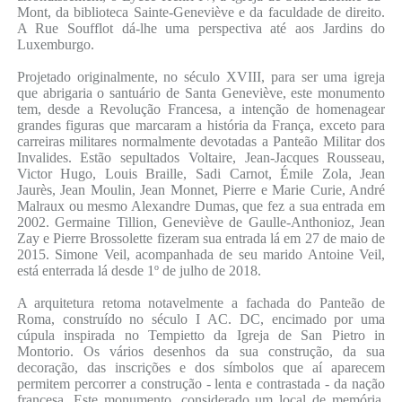
Mont, da biblioteca Sainte-Geneviève e da faculdade de direito.
A Rue Soufflot dá-lhe uma perspectiva até aos Jardins do
Luxemburgo.
Projetado originalmente, no século XVIII, para ser uma igreja
que abrigaria o santuário de Santa Geneviève, este monumento
tem, desde a Revolução Francesa, a intenção de homenagear
grandes figuras que marcaram a história da França, exceto para
carreiras militares normalmente devotadas a Panteão Militar dos
Invalides. Estão sepultados Voltaire, Jean-Jacques Rousseau,
Victor Hugo, Louis Braille, Sadi Carnot, Émile Zola, Jean
Jaurès, Jean Moulin, Jean Monnet, Pierre e Marie Curie, André
Malraux ou mesmo Alexandre Dumas, que fez a sua entrada em
2002. Germaine Tillion, Geneviève de Gaulle-Anthonioz, Jean
Zay e Pierre Brossolette fizeram sua entrada lá em 27 de maio de
2015. Simone Veil, acompanhada de seu marido Antoine Veil,
está enterrada lá desde 1º de julho de 2018.
A arquitetura retoma notavelmente a fachada do Panteão de
Roma, construído no século I AC. DC, encimado por uma
cúpula inspirada no Tempietto da Igreja de San Pietro in
Montorio. Os vários desenhos da sua construção, da sua
decoração, das inscrições e dos símbolos que aí aparecem
permitem percorrer a construção - lenta e contrastada - da nação
francesa. Este monumento, considerado um local de memória,