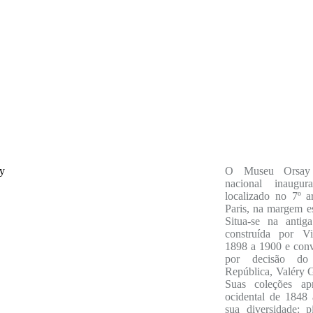
O Museu Orsa
nacional inaugu
localizado no 7º a
Paris, na margem e
Situa-se na antig
construída por V
1898 a 1900 e con
por decisão do 
República, Valéry G
Suas coleções ap
ocidental de 1848
sua diversidade: pi