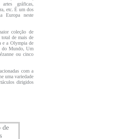
 artes gráficas,
ura, etc. É um dos
a Europa neste
ior coleção de
 total de mais de
a e a Olympia de
em do Mundo, Um
Cézanne ou cinco
lacionadas com a
lhe uma variedade
táculos dirigidos