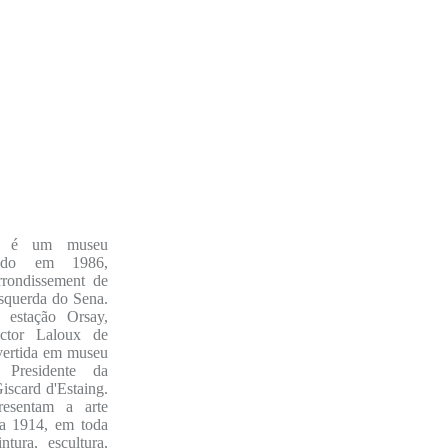
y é um museu
rado em 1986,
rrondissement de
squerda do Sena.
a estação Orsay,
ictor Laloux de
vertida em museu
Presidente da
iscard d'Estaing.
resentam a arte
 a 1914, em toda
ntura, escultura,