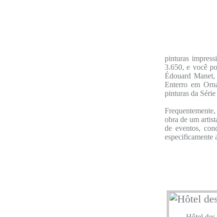
pinturas impress
3.650, e você p
Édouard Manet,
Enterro em Orna
pinturas da Séri
Frequentemente,
obra de um artis
de eventos, conc
especificamente 
Hôtel des 