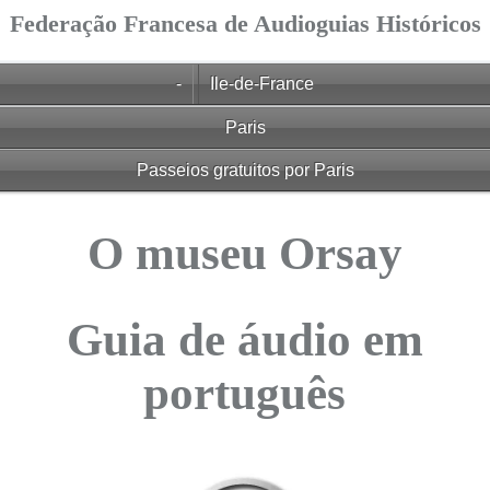
Federação Francesa de Audioguias Históricos
-
Ile-de-France
Paris
Passeios gratuitos por Paris
O museu Orsay
Guia de áudio em
português