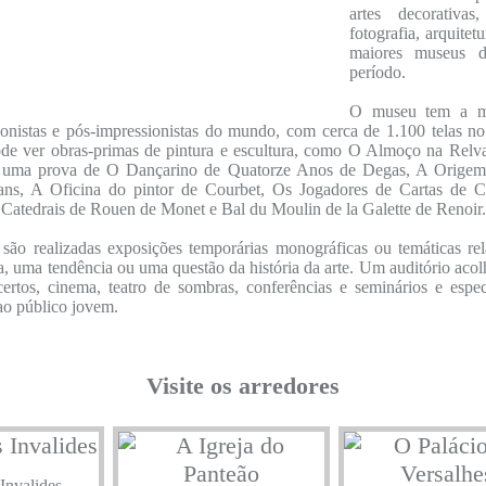
artes decorativas,
fotografia, arquitet
maiores museus d
período.
O museu tem a ma
ionistas e pós-impressionistas do mundo, com cerca de 1.100 telas no
ode ver obras-primas de pintura e escultura, como O Almoço na Relv
 uma prova de O Dançarino de Quatorze Anos de Degas, A Orig
ns, A Oficina do pintor de Courbet, Os Jogadores de Cartas de 
e Catedrais de Rouen de Monet e Bal du Moulin de la Galette de Renoir.
 são realizadas exposições temporárias monográficas ou temáticas re
ta, uma tendência ou uma questão da história da arte. Um auditório aco
ertos, cinema, teatro de sombras, conferências e seminários e espec
ao público jovem.
Visite os arredores
Invalides