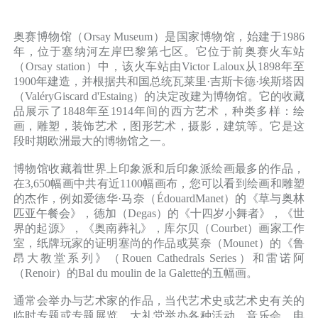
奥赛博物馆（Orsay Museum）是国家博物馆，始建于1986
年，位于塞纳河左岸巴黎第七区。它位于前奥赛火车站
（Orsay station）中，该火车站由Victor Laloux从1898年至
1900年建造，并根据共和国总统瓦莱里·吉斯卡德·埃斯塔因
（ValéryGiscard d'Estaing）的决定改建为博物馆。它的收藏
品展示了1848年至1914年间的西方艺术，种类多样：绘
画，雕塑，装饰艺术，图形艺术，摄影，建筑等。它是这
段时期欧洲最大的博物馆之一。
博物馆收藏着世界上印象派和后印象派绘画最多的作品，
在3,650幅画中共有近1100幅画布，您可以看到绘画和雕塑
的杰作，例如爱德华·马奈（ÉdouardManet）的《草与奥林
匹亚午餐会》，德加（Degas）的《十四岁小舞者》，《世
界的起源》，《奥南葬礼》，库尔贝（Courbet）画家工作
室，纸牌玩家的证明塞尚的作品或莫奈（Mounet）的《鲁
昂大教堂系列》（Rouen Cathedrals Series）和雷诺阿
（Renoir）的Bal du moulin de la Galette的五幅画。
通常会举办与艺术家的作品，当代艺术史或艺术史有关的
临时专题或专题展览。大礼堂举办各种活动，音乐会，电