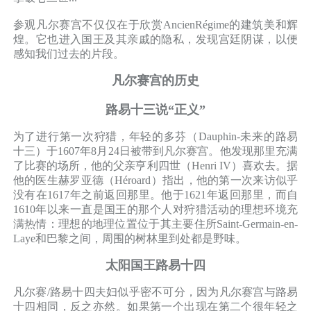
参观凡尔赛宫不仅仅在于欣赏AncienRégime的建筑美和辉
煌。它也进入国王及其亲戚的隐私，发现宫廷阴谋，以便
感知我们过去的片段。
凡尔赛宫的历史
路易十三说“正义”
为了进行第一次狩猎，年轻的多芬（Dauphin-未来的路易
十三）于1607年8月24日被带到凡尔赛宫。他发现那里充满
了比赛的场所，他的父亲亨利四世（Henri IV）喜欢去。据
他的医生赫罗亚德（Héroard）指出，他的第一次来访似乎
没有在1617年之前返回那里。他于1621年返回那里，而自
1610年以来一直是国王的那个人对狩猎活动的理想环境充
满热情：理想的地理位置位于其主要住所Saint-Germain-en-
Laye和巴黎之间，周围的树林里到处都是野味。
太阳国王路易十四
凡尔赛/路易十四夫妇似乎密不可分，因为凡尔赛宫与路易
十四相同，反之亦然。如果第一个出现在第二个很年轻之