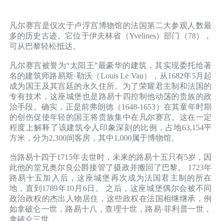
凡尔赛宫是仅次于卢浮宫博物馆的法国第二大参观人数最
多的历史古迹。它位于伊夫林省（Yvelines）部门（78），
可从巴黎轻松抵达。
凡尔赛宫被誉为“太阳王”最豪华的建筑，其实现委托给著
名的建筑师路易斯·勒沃（Louis Le Vau），从1682年5月起
成为国王及其宫廷的永久住所。为了荣耀君主制和法国的
专有技术，这座城堡也是路易十四控制他动荡的贵族的政
治手段。确实，正是前弗朗德（1648-1653）在其童年时期
的创伤促使年轻的国王将贵族集中在凡尔赛宫。这在一定
程度上解释了该建筑令人印象深刻的比例，占地63,154平
方米，分为2,300间客房，其中1,000属于博物馆。
当路易十四于1715年去世时，未来的路易十五只有5岁，因
此他的堂兄奥尔良公爵接管了摄政并搬回了巴黎。 1723年
路易十五加入后，这座城堡再次成为法国君主制的所在
地，直到1789年10月6日。 之后，这座城堡偶尔会被不同
政治政权的杰出人物居住，这些政权在法国相继继承，例
如拿破仑一世，路易十八，查理十世，路易·菲利普一世，
拿破仑三世...