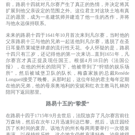
前，路易十四就对凡尔赛产生了真正的热情，并决定将其
扩展到他父亲设定的范围之外。这位君主对这块土地有真
正的愿景，成为一名建筑师并建造了他一生的杰作，并将
与他永远保持联系。
未来的路易十四于1641年10月首次来到凡尔赛，当时他的
父亲路易十三与他的兄弟一起送他到凡尔赛，逃脱了在圣
日耳曼昂莱城堡肆虐的流行性天花。令人怀疑的是，路易
十四只有三岁，还记得他的第一次来访...直到1651年，凡
尔赛宫才真正提及现任国王。根据4月18日的《法国公
报》，在他的州长的陪同下，他被带到了“狩猎的娱乐场
所”，然后被城堡卫队的队长，梅森家族的总裁Renéde
Longueil接受了晚餐。从那时起，这位年轻的君主每年定期
在他的兄弟，他的母亲奥地利的安妮和红衣主教马扎林的
陪同下返回那里。
路易十五的“挚爱”
在路易十四于1715年9月去世后，法院放弃了凡尔赛宫前往
万森纳，然后在次年12月迅速到达巴黎。然后，该庄园经
历了长时间的废弃。该地方的州长每两周要举行一次喷泉
表演，以保持娱乐性。这个地方仍然充满好奇，沙皇彼得