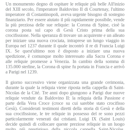
Un monumento degno di ospitare le reliquie più belle All'inizio
del XIII secolo, l'imperatore Baldovino II di Courtenay, l'ultimo
imperatore di Costantinopoli, aveva urgente bisogno di sostegno
finanziario. Per essere aiutato il più rapidamente possibile, vende
la più preziosa delle sue reliquie: la Corona di Spine, cioè la
corona posta sul capo di Gesù Cristo prima della sua
crocifissione. Nella speranza di trovare un acquirente e un alleato
per iniziare una nuova crociata, intraprese un lungo viaggio in
Europa nel 1237 durante il quale incontrò il re di Francia Luigi
IX. Se quest'ultimo non è disposto a iniziare una nuova
spedizione, è comunque molto interessato alla Sacra Corona e
alle reliquie promesse a Venezia. In cambio della somma di
135.000 sterline, la Corona di spine fu portata in Francia e arrivò
a Parigi nel 1239.
Il giorno successivo viene organizzata una grande cerimonia,
durante la quale la reliquia viene riposta nella cappella di Saint-
Nicolas de la Cité. Tre anni dopo giungono a Parigi due nuove
reliquie vendute da Baldovino II: la reliquia della Passione e
parte della Vera Croce (croce su cui sarebbe stato crocifisso
Gesù). Considerati testimoni diretti della storia di Gesù e della
sua crocifissione, le tre reliquie in possesso del re sono pezzi
particolarmente venerati dai cristiani. Luigi IX (Saint Louis)
decide quindi di collocare queste preziose reliquie in un luogo
molto più prestigioso della piccola cappella Saint-Nicolas.