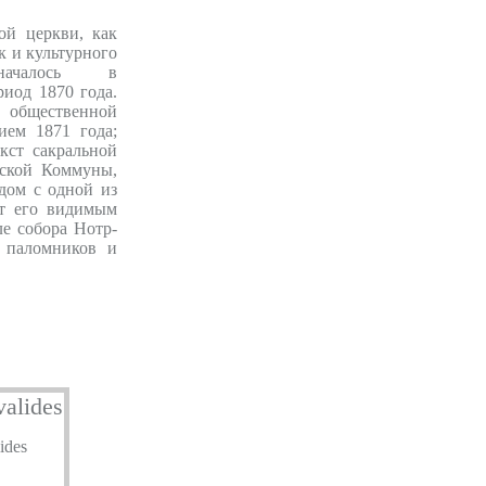
ой церкви, как
к и культурного
началось в
иод 1870 года.
общественной
ием 1871 года;
кст сакральной
жской Коммуны,
дом с одной из
ет его видимым
е собора Нотр-
 паломников и
ides