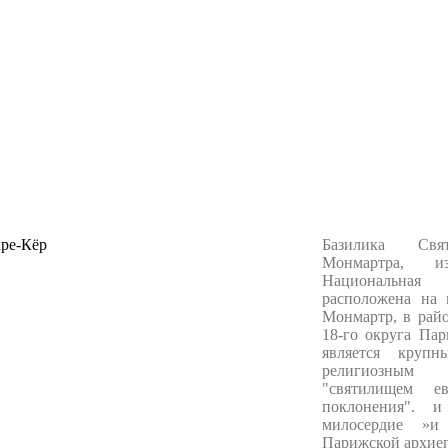
Базилика Свя
Монмартра, и
Национальн
расположена на 
Монмартр, в рай
18-го округа Пар
является крупн
религиозным 
"святилищем евх
поклонения". и
милосердие »и 
Парижской архие