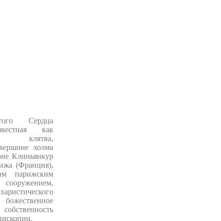
того Сердца
звестная как
ая клятва,
вершине холма
оне Клиньянкур
ижа (Франция),
ым парижским
сооружением,
аристического
 божественное
собственность
пископии.