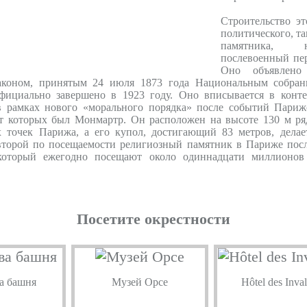
Строительство эт
политического, та
памятника, 
послевоенный пер
Оно объявлено 
аконом, принятым 24 июля 1873 года Национальным собран
фициально завершено в 1923 году. Оно вписывается в конте
в рамках нового «морального порядка» после событий Пари
т которых был Монмартр. Он расположен на высоте 130 м ря
 точек Парижа, а его купол, достигающий 83 метров, дела
 второй по посещаемости религиозный памятник в Париже посл
 который ежегодно посещают около одиннадцати миллионов
Посетите окрестности
а башня
Музей Орсе
Hôtel des Inval