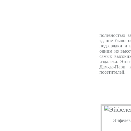
полезностью з
здание было о
подзарядки и 
одним из высо
самых высоких
издалека. Это
Дам-де-Пари,
посетителей.
Эйфелев