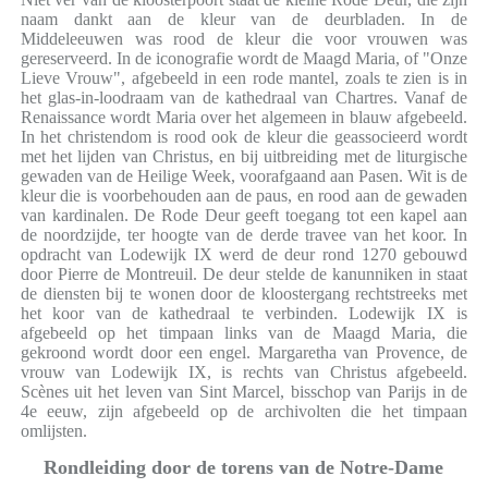
naam dankt aan de kleur van de deurbladen. In de
Middeleeuwen was rood de kleur die voor vrouwen was
gereserveerd. In de iconografie wordt de Maagd Maria, of "Onze
Lieve Vrouw", afgebeeld in een rode mantel, zoals te zien is in
het glas-in-loodraam van de kathedraal van Chartres. Vanaf de
Renaissance wordt Maria over het algemeen in blauw afgebeeld.
In het christendom is rood ook de kleur die geassocieerd wordt
met het lijden van Christus, en bij uitbreiding met de liturgische
gewaden van de Heilige Week, voorafgaand aan Pasen. Wit is de
kleur die is voorbehouden aan de paus, en rood aan de gewaden
van kardinalen. De Rode Deur geeft toegang tot een kapel aan
de noordzijde, ter hoogte van de derde travee van het koor. In
opdracht van Lodewijk IX werd de deur rond 1270 gebouwd
door Pierre de Montreuil. De deur stelde de kanunniken in staat
de diensten bij te wonen door de kloostergang rechtstreeks met
het koor van de kathedraal te verbinden. Lodewijk IX is
afgebeeld op het timpaan links van de Maagd Maria, die
gekroond wordt door een engel. Margaretha van Provence, de
vrouw van Lodewijk IX, is rechts van Christus afgebeeld.
Scènes uit het leven van Sint Marcel, bisschop van Parijs in de
4e eeuw, zijn afgebeeld op de archivolten die het timpaan
omlijsten.
Rondleiding door de torens van de Notre-Dame