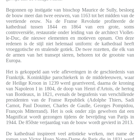
Begonnen op instigatie van bisschop Maurice de Sully, besloeg
de bouw meer dan twee eeuwen, van 1163 tot het midden van de
veertiende eeuw. Na de Franse Revolutie profiteerde de
kathedraal tussen 1844 en 1864 van een grote, soms
controversiële, restauratie onder leiding van de architect Viollet-
le-Duc, die nieuwe elementen en motieven opnam. Om deze
redenen is de stijl niet helemaal uniform: de kathedraal heeft
vroeggotische en stralende gotiek. De twee rozetten, die elk van
de armen van het transept sieren, behoren tot de grootste van
Europa.
Het is gekoppeld aan vele afleveringen in de geschiedenis van
Frankrijk. Koninklijke parochiekerk in de middeleeuwen, waar
de Heilige Kroon in 1239 werd gearriveerd, daarna de kroning
van Napoleon I in 1804, de doop van Henri d'Artois, de hertog
van Bordeaux, in 1821, evenals de begrafenis van verschillende
presidenten van de Franse Republiek (Adolphe Thiers, Sadi
Carnot, Paul Doumer, Charles de Gaulle, Georges Pompidou,
François Mitterrand). Het is ook onder zijn gewelven dat een
Magnificat wordt gezongen tijdens de bevrijding van Parijs in
1944. De 850ste verjaardag van de bouw wordt gevierd in 2013.
De kathedraal inspireert veel artistieke werken, met name de
roman van Victor Hugo Notre-Dame de Paris die in 1831 werd