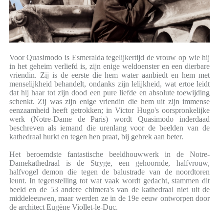
Voor Quasimodo is Esmeralda tegelijkertijd de vrouw op wie hij
in het geheim verliefd is, zijn enige weldoenster en een dierbare
vriendin. Zij is de eerste die hem water aanbiedt en hem met
menselijkheid behandelt, ondanks zijn lelijkheid, wat ertoe leidt
dat hij haar tot zijn dood een pure liefde en absolute toewijding
schenkt. Zij was zijn enige vriendin die hem uit zijn immense
eenzaamheid heeft getrokken; in Victor Hugo's oorspronkelijke
werk (Notre-Dame de Paris) wordt Quasimodo inderdaad
beschreven als iemand die urenlang voor de beelden van de
kathedraal hurkt en tegen hen praat, bij gebrek aan beter.
Het beroemdste fantastische beeldhouwwerk in de Notre-
Damekathedraal is de Stryge, een gehoornde, halfvrouw,
halfvogel demon die tegen de balustrade van de noordtoren
leunt. In tegenstelling tot wat vaak wordt gedacht, stammen dit
beeld en de 53 andere chimera's van de kathedraal niet uit de
middeleeuwen, maar werden ze in de 19e eeuw ontworpen door
de architect Eugène Viollet-le-Duc.