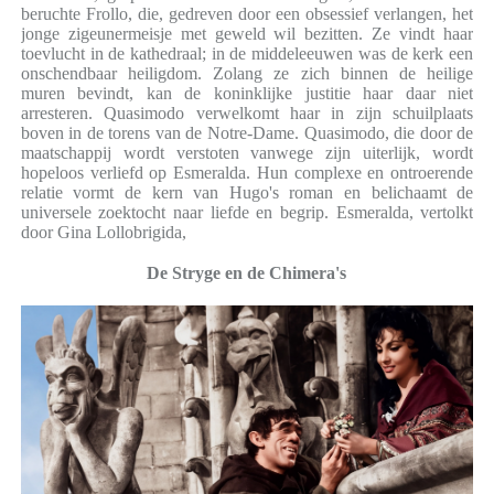
beruchte Frollo, die, gedreven door een obsessief verlangen, het
jonge zigeunermeisje met geweld wil bezitten. Ze vindt haar
toevlucht in de kathedraal; in de middeleeuwen was de kerk een
onschendbaar heiligdom. Zolang ze zich binnen de heilige
muren bevindt, kan de koninklijke justitie haar daar niet
arresteren. Quasimodo verwelkomt haar in zijn schuilplaats
boven in de torens van de Notre-Dame. Quasimodo, die door de
maatschappij wordt verstoten vanwege zijn uiterlijk, wordt
hopeloos verliefd op Esmeralda. Hun complexe en ontroerende
relatie vormt de kern van Hugo's roman en belichaamt de
universele zoektocht naar liefde en begrip. Esmeralda, vertolkt
door Gina Lollobrigida,
De Stryge en de Chimera's