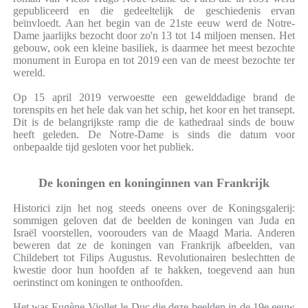
gepubliceerd en die gedeeltelijk de geschiedenis ervan
beïnvloedt. Aan het begin van de 21ste eeuw werd de Notre-
Dame jaarlijks bezocht door zo'n 13 tot 14 miljoen mensen. Het
gebouw, ook een kleine basiliek, is daarmee het meest bezochte
monument in Europa en tot 2019 een van de meest bezochte ter
wereld.
Op 15 april 2019 verwoestte een gewelddadige brand de
torenspits en het hele dak van het schip, het koor en het transept.
Dit is de belangrijkste ramp die de kathedraal sinds de bouw
heeft geleden. De Notre-Dame is sinds die datum voor
onbepaalde tijd gesloten voor het publiek.
De koningen en koninginnen van Frankrijk
Historici zijn het nog steeds oneens over de Koningsgalerij:
sommigen geloven dat de beelden de koningen van Juda en
Israël voorstellen, voorouders van de Maagd Maria. Anderen
beweren dat ze de koningen van Frankrijk afbeelden, van
Childebert tot Filips Augustus. Revolutionairen beslechtten de
kwestie door hun hoofden af ​​te hakken, toegevend aan hun
oerinstinct om koningen te onthoofden.
Het was Eugène Viollet-le-Duc die deze beelden in de 19e eeuw