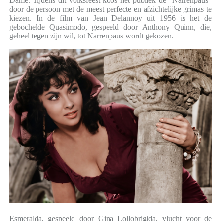
Dame. Tijdens dit volksfeest koos het publiek de "Narrenpaus"
door de persoon met de meest perfecte en afzichtelijke grimas te
kiezen. In de film van Jean Delannoy uit 1956 is het de
gebochelde Quasimodo, gespeeld door Anthony Quinn, die,
geheel tegen zijn wil, tot Narrenpaus wordt gekozen.
Esmeralda, gespeeld door Gina Lollobrigida, vlucht voor de