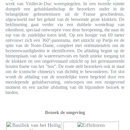
werk van Viollet-le-Duc weerspiegelen. In een tweede ruimte
dompelt een geluidslandschap de bezoekers onder in de
belangrijkste gebeurtenissen uit de Franse geschiedenis,
afgewisseld met het geluid van de beroemde grote klokken. De
beklimming gaat verder via een dubbele wenteltrap van
eikenhout, speciaal ontworpen voor deze heropening, die naar de
top van de zuidelijke toren leidt. Op een hoogte van 69 meter
ontvouwt zich een 360°-panorama, met uitzicht op Parijs en de
spits van de Notre-Dame, compleet met oriëntatietafels om de
bezienswaardigheden te identificeren. De afdaling begint op de
binnenplaats van de waterreservoirs en biedt unieke toegang tot
de klokken en een ongeëvenaard uitzicht op het gerestaureerde
houten frame van het "bos". De route stelt bezoekers ook in staat
om de iconische chimera's van dichtbij te bewonderen. Tot slot
wordt de afdaling van de noordelijke toren begeleid door een
meeslepende geluidservaring, ontworpen om een ​​rustgevend
moment en een zachte afsluiting van dit bijzondere bezoek te
bieden.
Bezoek de omgeving