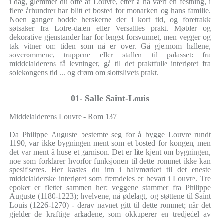
i dag, glemmer du ofte at Louvre, etter å ha vært en festning, i
flere århundrer har blitt et bosted for monarken og hans familie.
Noen ganger bodde herskerne der i kort tid, og foretrakk
søtsaker fra Loire-dalen eller Versailles prakt. Møbler og
dekorative gjenstander har for lengst forsvunnet, men vegger og
tak vitner om tiden som nå er over. Gå gjennom hallene,
soverommene, trappene eller stallen til palasset: fra
middelalderens få levninger, gå til det praktfulle interiøret fra
solekongens tid ... og drøm om slottslivets prakt.
01- Salle Saint-Louis
Middelalderens Louvre - Rom 137
Da Philippe Auguste bestemte seg for å bygge Louvre rundt
1190, var ikke bygningen ment som et bosted for kongen, men
det var ment å huse et garnison. Det er lite kjent om bygningen,
noe som forklarer hvorfor funksjonen til dette rommet ikke kan
spesifiseres. Her kastes du inn i halvmørket til det eneste
middelalderske interiøret som fremdeles er bevart i Louvre. Tre
epoker er flettet sammen her: veggene stammer fra Philippe
Auguste (1180-1223); hvelvene, nå ødelagt, og støttene til Saint
Louis (1226-1270) - derav navnet gitt til dette rommet; når det
gjelder de kraftige arkadene, som okkuperer en tredjedel av