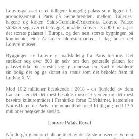
Louvre-palasset er et tidligere kongelig palass som ligger i 1.
arrondissement i Paris på Seine-bredden, mellom Tuileries-
hagene og kirken Saint-Germain-l'Auxerrois. Louvre Palace
strekker seg over et bebygget område på over 135.000 m2 og er
det største palasset i Europa, og den nest største bygningen på
kontinentet etter Aalsmeer blomstermarked. I dag huser det
Louvre-museet.
Byggingen av Louvre er uadskillelig fra Paris historie. Det
strekker seg over 800 år, selv om den generelle planen for
palasset ikke ble forestilt seg før renessansen. Karl V etablerte
sin bolig der og ga slottet en status som det beholdt frem til
Ludvig XIV.
Med 10,2 millioner besøkende i 2018 - en fjerdedel av dem
franske - er det det mest besøkte museet i verden og det mest
besøkte kulturområdet i Frankrike foran Eiffeltårnet, katedralen
Notre-Dame de Paris i monumenthode med fri tilgang med 13,6
millioner besøkende anslått.
Louvre Palais Royal
Når du går gjennom hallene til et av de største museene i verden